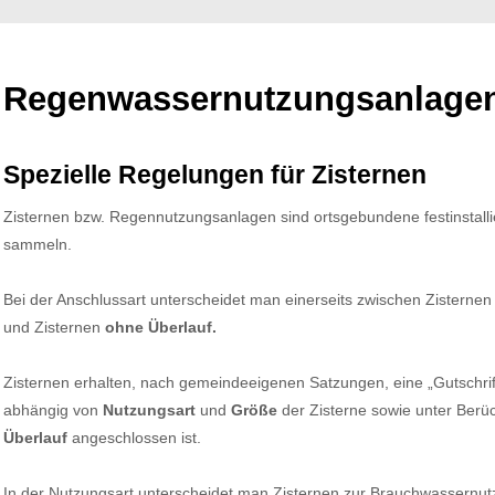
Regenwassernutzungsanlagen 
Spezielle Regelungen für Zisternen
Zisternen bzw. Regennutzungsanlagen sind ortsgebundene festinstalli
sammeln.
Bei der Anschlussart unterscheidet man einerseits zwischen Zisterne
und Zisternen
ohne Überlauf.
Zisternen erhalten, nach gemeindeeigenen Satzungen, eine „Gutschrif
abhängig von
Nutzungsart
und
Größe
der Zisterne sowie unter Berüc
Überlauf
angeschlossen ist.
In der Nutzungsart unterscheidet man Zisternen zur Brauchwassernutzu