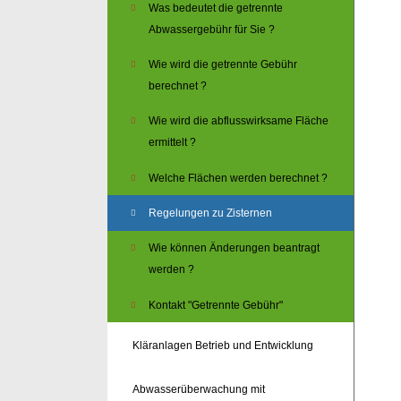
Was bedeutet die getrennte
Abwassergebühr für Sie ?
Wie wird die getrennte Gebühr
berechnet ?
Wie wird die abflusswirksame Fläche
ermittelt ?
Welche Flächen werden berechnet ?
Regelungen zu Zisternen
Wie können Änderungen beantragt
werden ?
Kontakt "Getrennte Gebühr"
Kläranlagen Betrieb und Entwicklung
Abwasserüberwachung mit