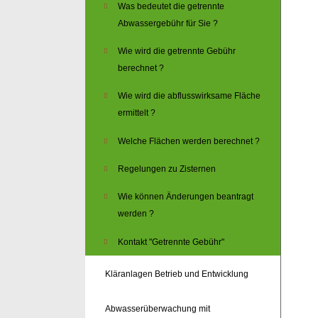
Was bedeutet die getrennte
Abwassergebühr für Sie ?
Wie wird die getrennte Gebühr
berechnet ?
Wie wird die abflusswirksame Fläche
ermittelt ?
Welche Flächen werden berechnet ?
Regelungen zu Zisternen
Wie können Änderungen beantragt
werden ?
Kontakt "Getrennte Gebühr"
Kläranlagen Betrieb und Entwicklung
Abwasserüberwachung mit